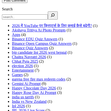
Search
2026 में YouTube पर क्रिएटर्स के लिए कमाई कैसे बढ़ेगी?
(1)
Akshaya Tritiya Ai Photo Prompts
(1)
Apps
(4)
Binance EDU Quiz Answers
(1)
Binance Open Campus Quiz Answers
(1)
Binance Quiz Answers
(2)
bjp candidate list 2026 west bengal
(1)
Chaitra Navratri 2026
(1)
Chhat Puja 2025
(2)
election 2026
(1)
Entertainment
(7)
Games
(2)
garena free fire max redeem codes
(2)
Gemini Ai Prompt
(9)
Happy Chocolate Day 2026
(1)
Happy Rose Day Ai Prompt
(3)
india us tarrifs
(1)
India vs New Zealand
(1)
Ipl 2026
(1)
IPL 2026 Live Score
(2)