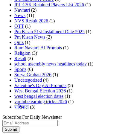
IPL CSK Retained Players List 2026
(1)
Navratri
(2)
News
(11)
NVS Result 2026
(1)
OTT
(1)
Pm Kisan 21st Installment Date 2025
(1)
Pm Kisan News
(2)
Quiz
(1)
Ram Navami Ai Prompts
(1)
Religion
(3)
Result
(2)
school assembly news headlines today
(1)
Sports
(6)
Surya Grahan 2026
(1)
Uncategorized
(4)
Valentine's Day Ai Prompts
(5)
West Bengal Election 2026
(1)
west bengal election dates
(1)
youtube earning tricks 2026
(1)
राशिफल
(3)
Subscribe For Daily Newsletter
Submit