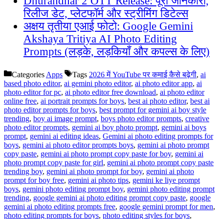
Dhurandhar 2 OTT Release: पूरी जानकारी,
रिलीज डेट, प्लेटफॉर्म और स्ट्रीमिंग डिटेल्स
अक्षय तृतीया एआई फोटो: Google Gemini
Akshaya Tritiya AI Photo Editing
Prompts (लड़के, लड़कियाँ और कपल्स के लिए)
Categories
Apps
Tags
2026 में YouTube पर कमाई कैसे बढ़ेगी
,
ai
based photo editor
,
ai gemini photo editor
,
ai photo editor app
,
ai
photo editor for pc
,
ai photo editor free download
,
ai photo editor
online free
,
ai portrait prompts for boys
,
best ai photo editor
,
best ai
photo editor prompts for boys
,
best prompt for gemini ai boy style
trending
,
boy ai image prompt
,
boys photo editor prompts
,
creative
photo editor prompts
,
gemini ai boy photo prompt
,
gemini ai boys
prompt
,
gemini ai editing ideas
,
Gemini ai photo editing prompts for
boys
,
gemini ai photo editor prompts boys
,
gemini ai photo prompt
copy paste
,
gemini ai photo prompt copy paste for boy
,
gemini ai
photo prompt copy paste for girl
,
gemini ai photo prompt copy paste
trending boy
,
gemini ai photo prompt for boy
,
gemini ai photo
prompt for boy free
,
gemini ai photo tips
,
gemini ke liye prompt
boys
,
gemini photo editing prompt boy
,
gemini photo editing prompt
trending
,
google gemini ai photo editing prompt copy paste
,
google
gemini ai photo editing prompts free
,
google gemini prompt for men
,
photo editing prompts for boys
,
photo editing styles for boys
,