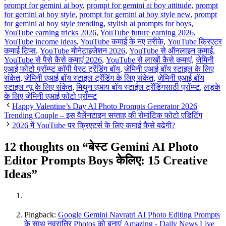
prompt for gemini ai boy
,
prompt for gemini ai boy attitude
,
prompt
for gemini ai boy style
,
prompt for gemini ai boy style new
,
prompt
for gemini ai boy style trending
,
stylish ai prompts for boys
,
YouTube earning tricks 2026
,
YouTube future earning 2026
,
YouTube income ideas
,
YouTube कमाई के नए तरीके
,
YouTube क्रिएटर
कमाई टिप्स
,
YouTube मोनेटाइजेशन 2026
,
YouTube से ऑनलाइन कमाई
,
YouTube से पैसे कैसे कमाएं 2026
,
YouTube से लाखों कैसे कमाएं
,
जेमिनी
एआई फोटो प्रॉम्प्ट कॉपी पेस्ट ट्रेंडिंग बॉय
,
जेमिनी एआई बॉय स्टाइल के लिए
संकेत
,
जेमिनी एआई बॉय स्टाइल ट्रेंडिंग के लिए संकेत
,
जेमिनी एआई बॉय
स्टाइल न्यू के लिए संकेत
,
मिथुन एआय बॉय स्टाईल ट्रेंडिंगसाठी प्रॉम्प्ट
,
लड़के
के लिए जेमिनी एआई फोटो प्रॉम्प्ट
Happy Valentine’s Day AI Photo Prompts Generator 2026
Trending Couple – इस वैलेंनटाइन सप्ताह की रोमांटिक फोटो एडिटिंग
2026 में YouTube पर क्रिएटर्स के लिए कमाई कैसे बढ़ेगी?
12 thoughts on “बेस्ट Gemini AI Photo
Editor Prompts Boys केलिए: 15 Creative
Ideas”
Pingback:
Google Gemini Navratri AI Photo Editing Prompts
के साथ नवरात्रि Photos को बनाएं Amazing - Daily News Live