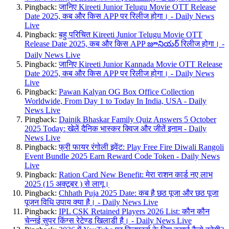
Pingback:
जानिए Kireeti Junior Telugu Movie OTT Release
Date 2025, कब और किस APP पर रिलीज होगा। - Daily News
Live
Pingback:
बहु परिचित Kireeti Junior Telugu Movie OTT
Release Date 2025, कब और किस APP జూనియర్ रिलीज होगा। -
Daily News Live
Pingback:
जानिए Kireeti Junior Kannada Movie OTT Release
Date 2025, कब और किस APP पर रिलीज होगा। - Daily News
Live
Pingback:
Pawan Kalyan OG Box Office Collection
Worldwide, From Day 1 to Today In India, USA - Daily
News Live
Pingback:
Dainik Bhaskar Family Quiz Answers 5 October
2025 Today: खेलें दैनिक भास्कर क्विज और जीतें इनाम - Daily
News Live
Pingback:
फ्री फायर रंगोली इवेंट: Play Free Fire Diwali Rangoli
Event Bundle 2025 Earn Reward Code Token - Daily News
Live
Pingback:
Ration Card New Benefit: मेरा राशन कार्ड नए लाभ
2025 (15 अक्टूबर ) से लागू।
Pingback:
Chhath Puja 2025 Date: कब है छठ पूजा और छठ पूजा
पूजन विधि उपाय क्या है। - Daily News Live
Pingback:
IPL CSK Retained Players 2026 List: कौन कौन
चेन्नई सुपर किंग्स रेटेण्ड खिलाडी है। - Daily News Live