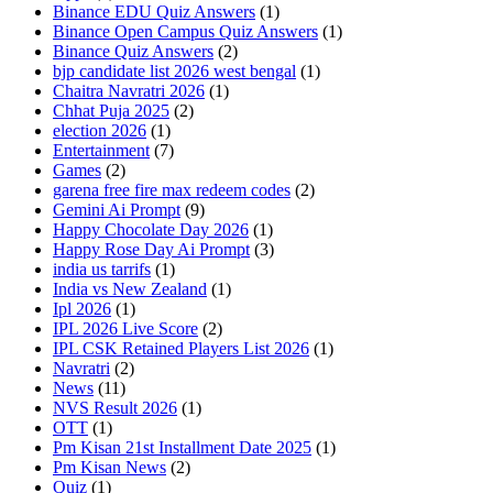
Binance EDU Quiz Answers
(1)
Binance Open Campus Quiz Answers
(1)
Binance Quiz Answers
(2)
bjp candidate list 2026 west bengal
(1)
Chaitra Navratri 2026
(1)
Chhat Puja 2025
(2)
election 2026
(1)
Entertainment
(7)
Games
(2)
garena free fire max redeem codes
(2)
Gemini Ai Prompt
(9)
Happy Chocolate Day 2026
(1)
Happy Rose Day Ai Prompt
(3)
india us tarrifs
(1)
India vs New Zealand
(1)
Ipl 2026
(1)
IPL 2026 Live Score
(2)
IPL CSK Retained Players List 2026
(1)
Navratri
(2)
News
(11)
NVS Result 2026
(1)
OTT
(1)
Pm Kisan 21st Installment Date 2025
(1)
Pm Kisan News
(2)
Quiz
(1)