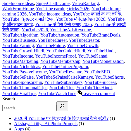
SideIncomeIdeas
,
SuperChatIncome
,
VideoRanking
,
WorkFromHome
,
YouTube earning tricks 2026
,
YouTube future
earning 2026
,
YouTube income ideas
,
YouTube कमाई के नए तरीके
,
YouTube क्रिएटर कमाई टिप्स
,
YouTube मोनेटाइजेशन 2026
,
YouTube
से ऑनलाइन कमाई
,
YouTube से पैसे कैसे कमाएं 2026
,
YouTube से लाखों
कैसे कमाएं
,
YouTube2026
,
YouTubeAdsRevenue
,
YouTubeAlgorithm
,
YouTubeAutomation
,
YouTubeBrandDeals
,
YouTubeBusiness
,
YouTubeCareer
,
YouTubeCreator
,
YouTubeEarning
,
YouTubeFuture
,
YouTubeGrowth
,
YouTubeGrowthHindi
,
YouTubeGuideHindi
,
YouTubeHindi
,
YouTubeIncome
,
YouTubeIncomeProof
,
YouTubeKamai
,
YouTubeMarketing
,
YouTubeMembership
,
YouTubeMonetization
,
YouTubeNicheIdeas
,
YouTubePartnerProgram
,
YouTubePassiveIncome
,
YouTubeRevenue
,
YouTubeSEO
,
YouTubeSePaise
,
YouTubeSePaiseKaiseKamaye
,
YouTubeShorts
,
YouTubeSponsorship
,
YouTubeSubscribers
,
YouTubeSuccess
,
YouTubeThumbnailTips
,
YouTubeTips
,
YouTubeTipsHindi
,
YouTubeViralTips
,
YouTubeWatchTime
Leave a comment
Search
2026 में YouTube पर क्रिएटर्स के लिए कमाई कैसे बढ़ेगी?
(1)
Akshaya Tritiya Ai Photo Prompts
(1)
Apps
(4)