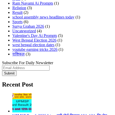
Ram Navami Ai Prompts
(1)
Religion
(3)
Result
(2)
school assembly news headlines today
(1)
Sports
(6)
Surya Grahan 2026
(1)
Uncategorized
(4)
Valentine's Day Ai Prompts
(5)
West Bengal Election 2026
(1)
west bengal election dates
(1)
youtube earning tricks 2026
(1)
राशिफल
(3)
Subscribe For Daily Newsletter
Submit
Recent Post