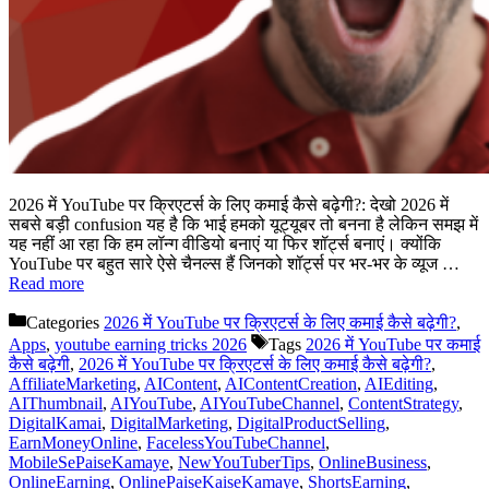
2026 में YouTube पर क्रिएटर्स के लिए कमाई कैसे बढ़ेगी?: देखो 2026 में
सबसे बड़ी confusion यह है कि भाई हमको यूट्यूबर तो बनना है लेकिन समझ में
यह नहीं आ रहा कि हम लॉन्ग वीडियो बनाएं या फिर शॉर्ट्स बनाएं। क्योंकि
YouTube पर बहुत सारे ऐसे चैनल्स हैं जिनको शॉर्ट्स पर भर-भर के व्यूज …
Read more
Categories
2026 में YouTube पर क्रिएटर्स के लिए कमाई कैसे बढ़ेगी?
,
Apps
,
youtube earning tricks 2026
Tags
2026 में YouTube पर कमाई
कैसे बढ़ेगी
,
2026 में YouTube पर क्रिएटर्स के लिए कमाई कैसे बढ़ेगी?
,
AffiliateMarketing
,
AIContent
,
AIContentCreation
,
AIEditing
,
AIThumbnail
,
AIYouTube
,
AIYouTubeChannel
,
ContentStrategy
,
DigitalKamai
,
DigitalMarketing
,
DigitalProductSelling
,
EarnMoneyOnline
,
FacelessYouTubeChannel
,
MobileSePaiseKamaye
,
NewYouTuberTips
,
OnlineBusiness
,
OnlineEarning
,
OnlinePaiseKaiseKamaye
,
ShortsEarning
,