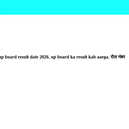
up board result date 2026
,
up board ka result kab aaega
,
रोल नंबर