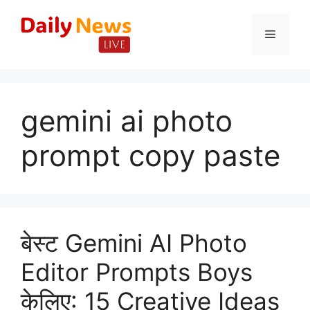
Skip
to
Menu
content
gemini ai photo
prompt copy paste
बेस्ट Gemini AI Photo
Editor Prompts Boys
केलिए: 15 Creative Ideas