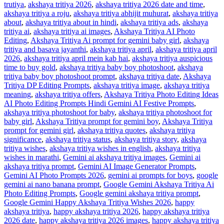
trutiya
,
akshaya tritiya 2026
,
akshaya tritiya 2026 date and time
,
akshaya tritiya a roju
,
akshaya tritiya abhijit muhurat
,
akshaya tritiya
about
,
akshaya tritiya about in hindi
,
akshaya tritiya ads
,
akshaya
tritiya ai
,
akshaya tritiya ai images
,
Akshaya Tritiya AI Photo
Editing
,
Akshaya Tritiya Ai prompt for gemini baby girl
,
akshaya
tritiya and basava jayanthi
,
akshaya tritiya april
,
akshaya tritiya april
2026
,
akshaya tritiya april mein kab hai
,
akshaya tritiya auspicious
time to buy gold
,
akshaya tritiya baby boy photoshoot
,
akshaya
tritiya baby boy photoshoot prompt
,
akshaya tritiya date
,
Akshaya
Tritiya DP Editing Prompts
,
akshaya tritiya image
,
akshaya tritiya
meaning
,
akshaya tritiya offers
,
Akshaya Tritiya Photo Editing Ideas
AI Photo Editing Prompts Hindi Gemini AI Festive Prompts
,
akshaya tritiya photoshoot for baby
,
akshaya tritiya photoshoot for
baby girl
,
Akshaya Tritiya prompt for gemini boy
,
Akshaya Tritiya
prompt for gemini girl
,
akshaya tritiya quotes
,
akshaya tritiya
significance
,
akshaya tritiya status
,
akshaya tritiya story
,
akshaya
tritiya wishes
,
akshaya tritiya wishes in english
,
akshaya tritiya
wishes in marathi
,
Gemini ai akshaya tritiya images
,
Gemini ai
akshaya tritiya prompt
,
Gemini AI Image Generator Prompts
,
Gemini AI Photo Prompts 2026
,
gemini ai prompts for boys
,
google
gemini ai nano banana prompt
,
Google Gemini Akshaya Tritiya Ai
Photo Editing Prompts
,
Google gemini akshaya tritiya prompt
,
Google Gemini Happy Akshaya Tritiya Wishes 2026
,
happy
akshaya tritiya
,
happy akshaya tritiya 2026
,
happy akshaya tritiya
2026 date
,
happy akshaya tritiya 2026 images
,
happy akshaya tritiya