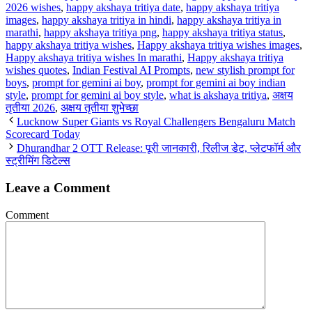
2026 wishes
,
happy akshaya tritiya date
,
happy akshaya tritiya
images
,
happy akshaya tritiya in hindi
,
happy akshaya tritiya in
marathi
,
happy akshaya tritiya png
,
happy akshaya tritiya status
,
happy akshaya tritiya wishes
,
Happy akshaya tritiya wishes images
,
Happy akshaya tritiya wishes In marathi
,
Happy akshaya tritiya
wishes quotes
,
Indian Festival AI Prompts
,
new stylish prompt for
boys
,
prompt for gemini ai boy
,
prompt for gemini ai boy indian
style
,
prompt for gemini ai boy style
,
what is akshaya tritiya
,
अक्षय
तृतीया 2026
,
अक्षय तृतीया शुभेच्छा
Lucknow Super Giants vs Royal Challengers Bengaluru Match
Scorecard Today
Dhurandhar 2 OTT Release: पूरी जानकारी, रिलीज डेट, प्लेटफॉर्म और
स्ट्रीमिंग डिटेल्स
Leave a Comment
Comment