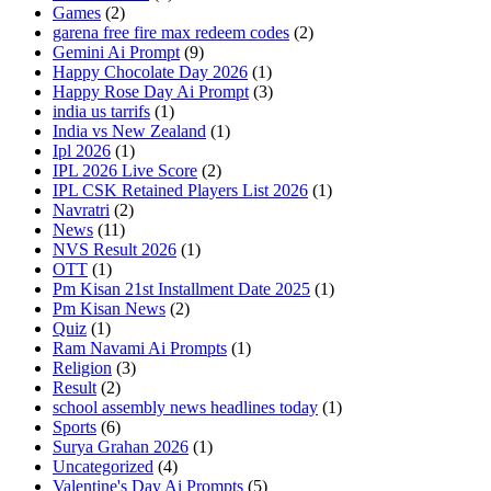
Games
(2)
garena free fire max redeem codes
(2)
Gemini Ai Prompt
(9)
Happy Chocolate Day 2026
(1)
Happy Rose Day Ai Prompt
(3)
india us tarrifs
(1)
India vs New Zealand
(1)
Ipl 2026
(1)
IPL 2026 Live Score
(2)
IPL CSK Retained Players List 2026
(1)
Navratri
(2)
News
(11)
NVS Result 2026
(1)
OTT
(1)
Pm Kisan 21st Installment Date 2025
(1)
Pm Kisan News
(2)
Quiz
(1)
Ram Navami Ai Prompts
(1)
Religion
(3)
Result
(2)
school assembly news headlines today
(1)
Sports
(6)
Surya Grahan 2026
(1)
Uncategorized
(4)
Valentine's Day Ai Prompts
(5)