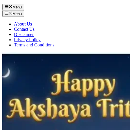
Menu
Menu
About Us
Contact Us
Disclaimer
Privacy Policy
Terms and Conditions