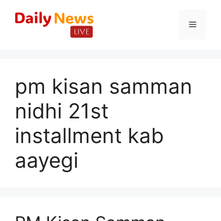
Skip
to
Menu
content
pm kisan samman
nidhi 21st
installment kab
aayegi