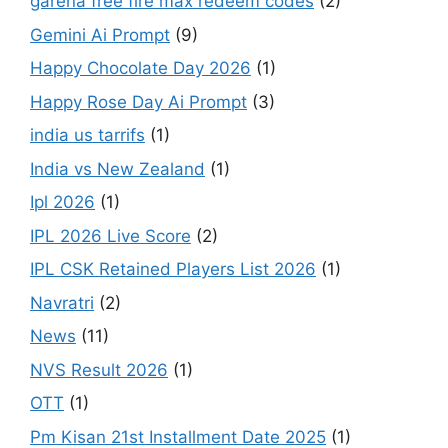
garena free fire max redeem codes
(2)
Gemini Ai Prompt
(9)
Happy Chocolate Day 2026
(1)
Happy Rose Day Ai Prompt
(3)
india us tarrifs
(1)
India vs New Zealand
(1)
Ipl 2026
(1)
IPL 2026 Live Score
(2)
IPL CSK Retained Players List 2026
(1)
Navratri
(2)
News
(11)
NVS Result 2026
(1)
OTT
(1)
Pm Kisan 21st Installment Date 2025
(1)