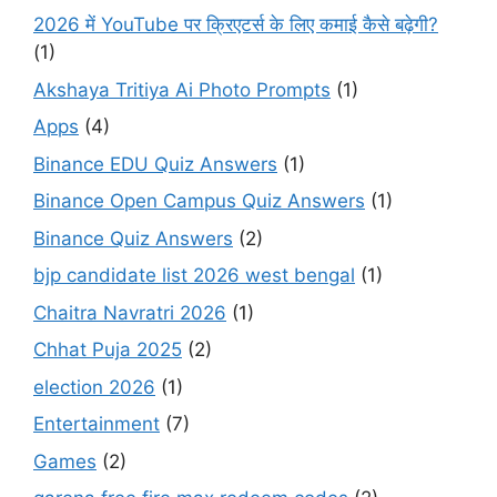
2026 में YouTube पर क्रिएटर्स के लिए कमाई कैसे बढ़ेगी?
(1)
Akshaya Tritiya Ai Photo Prompts
(1)
Apps
(4)
Binance EDU Quiz Answers
(1)
Binance Open Campus Quiz Answers
(1)
Binance Quiz Answers
(2)
bjp candidate list 2026 west bengal
(1)
Chaitra Navratri 2026
(1)
Chhat Puja 2025
(2)
election 2026
(1)
Entertainment
(7)
Games
(2)