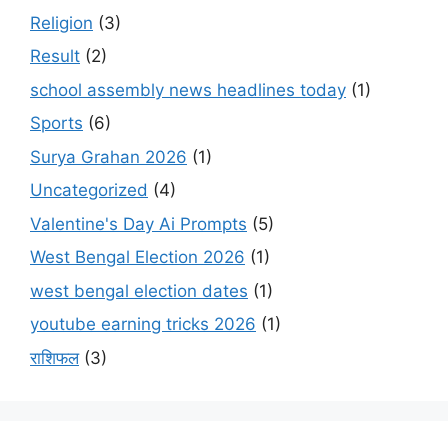
Religion
(3)
Result
(2)
school assembly news headlines today
(1)
Sports
(6)
Surya Grahan 2026
(1)
Uncategorized
(4)
Valentine's Day Ai Prompts
(5)
West Bengal Election 2026
(1)
west bengal election dates
(1)
youtube earning tricks 2026
(1)
राशिफल
(3)