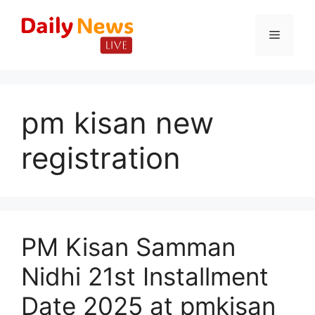
Skip
to
Menu
content
pm kisan new
registration
PM Kisan Samman
Nidhi 21st Installment
Date 2025 at pmkisan