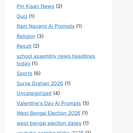
Pm Kisan News
(2)
Quiz
(1)
Ram Navami Ai Prompts
(1)
Religion
(3)
Result
(2)
school assembly news headlines
today
(1)
Sports
(6)
Surya Grahan 2026
(1)
Uncategorized
(4)
Valentine's Day Ai Prompts
(5)
West Bengal Election 2026
(1)
west bengal election dates
(1)