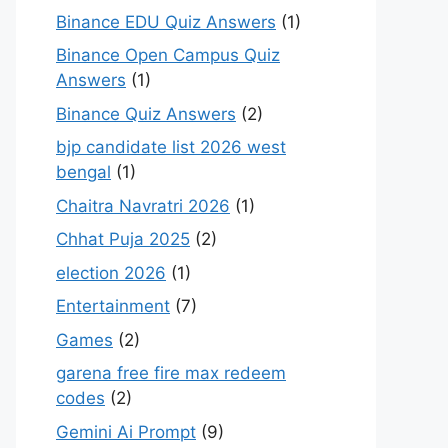
Binance EDU Quiz Answers
(1)
Binance Open Campus Quiz
Answers
(1)
Binance Quiz Answers
(2)
bjp candidate list 2026 west
bengal
(1)
Chaitra Navratri 2026
(1)
Chhat Puja 2025
(2)
election 2026
(1)
Entertainment
(7)
Games
(2)
garena free fire max redeem
codes
(2)
Gemini Ai Prompt
(9)