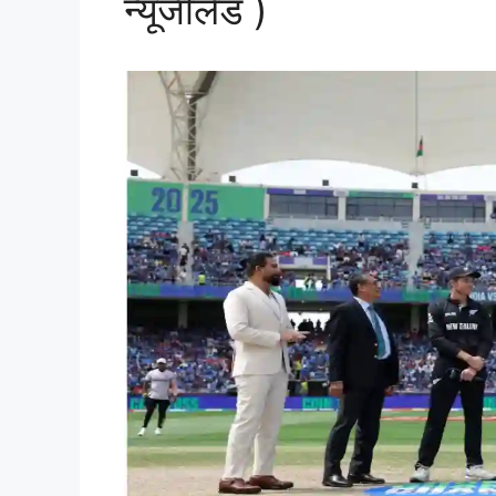
न्यूजीलैंड )