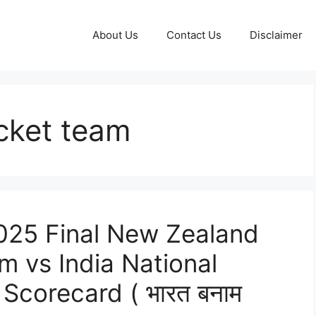
About Us
Contact Us
Disclaimer
icket team
ी 2025 Final New Zealand
m vs India National
Scorecard ( भारत बनाम