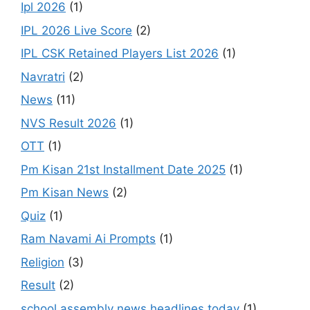
Ipl 2026
(1)
IPL 2026 Live Score
(2)
IPL CSK Retained Players List 2026
(1)
Navratri
(2)
News
(11)
NVS Result 2026
(1)
OTT
(1)
Pm Kisan 21st Installment Date 2025
(1)
Pm Kisan News
(2)
Quiz
(1)
Ram Navami Ai Prompts
(1)
Religion
(3)
Result
(2)
school assembly news headlines today
(1)