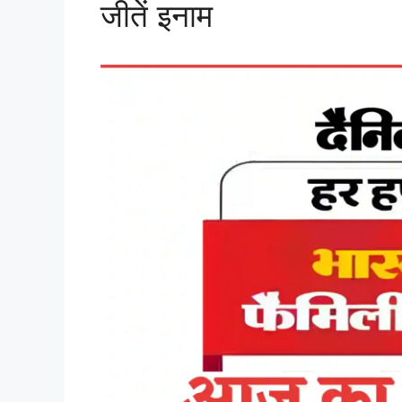
जीतें इनाम