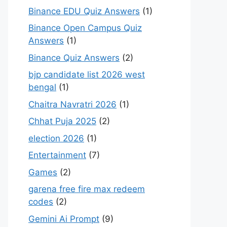
Binance EDU Quiz Answers
(1)
Binance Open Campus Quiz
Answers
(1)
Binance Quiz Answers
(2)
bjp candidate list 2026 west
bengal
(1)
Chaitra Navratri 2026
(1)
Chhat Puja 2025
(2)
election 2026
(1)
Entertainment
(7)
Games
(2)
garena free fire max redeem
codes
(2)
Gemini Ai Prompt
(9)