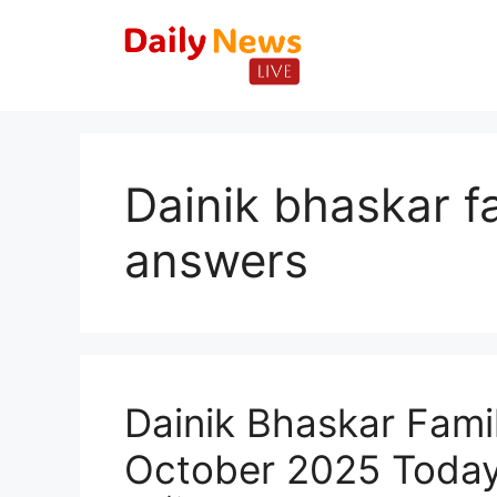
Skip
to
content
Dainik bhaskar f
answers
Dainik Bhaskar Fami
October 2025 Today: ख