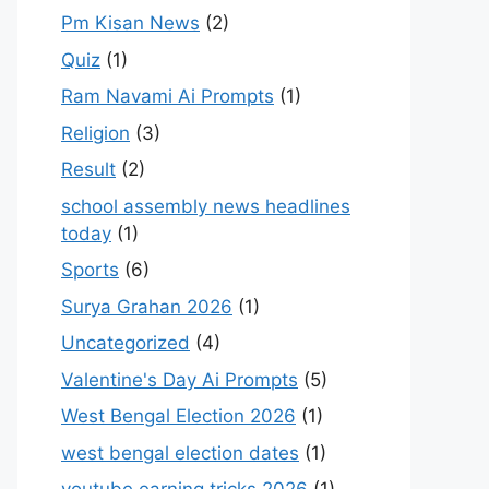
Pm Kisan News
(2)
Quiz
(1)
Ram Navami Ai Prompts
(1)
Religion
(3)
Result
(2)
school assembly news headlines
today
(1)
Sports
(6)
Surya Grahan 2026
(1)
Uncategorized
(4)
Valentine's Day Ai Prompts
(5)
West Bengal Election 2026
(1)
west bengal election dates
(1)