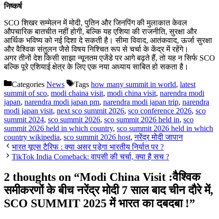
निष्कर्ष
SCO शिखर सम्मेलन में मोदी, पुतिन और जिनपिंग की मुलाकात केवल
औपचारिक बातचीत नहीं होगी, बल्कि यह एशिया की राजनीति, सुरक्षा और
आर्थिक भविष्य को नई दिशा दे सकती है। सीमा विवाद, आतंकवाद, ऊर्जा सुरक्षा
और वैश्विक संतुलन जैसे विषय निश्चित रूप से चर्चा के केंद्र में रहेंगे।
अगर तीनों देश किसी साझा न्यूनतम एजेंडे पर आगे बढ़ते हैं, तो यह न सिर्फ SCO
बल्कि पूरे एशियाई क्षेत्र के लिए एक नया अध्याय साबित हो सकता है।
Categories
News
Tags
how many summit in world
,
latest
summit of sco
,
modi chaina visit
,
modi china visit
,
narendra modi
japan
,
narendra modi japan pm
,
narendra modi japan trip
,
narendra
modi japan visit
,
next sco summit 2026
,
sco conference 2026
,
sco
summit 2024
,
sco summit 2026
,
sco summit 2026 held in
,
sco
summit 2026 held in which country
,
sco summit 2026 held in which
country wikipedia
,
sco summit 2026 host
,
नरेंद्र मोदी जापान
भारत यूएस टैरिफ : क्या असर पड़ेगा भारतीय निर्यात पर ?
TikTok India Comeback: वापसी की चर्चा, क्या है सच ?
2 thoughts on “Modi China Visit :वैश्विक
समीकरणों के बीच नरेंद्र मोदी 7 साल बाद चीन दौरे में,
SCO SUMMIT 2025 में भारत का दबदबा !”