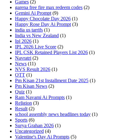
Games
(2)
garena free fire max redeem codes
(2)
Gemini Ai Prompt
(9)
Happy Chocolate Day 2026
(1)
Happy Rose Day Ai Prompt
(3)
india us tarrifs
(1)
India vs New Zealand
(1)
Ipl 2026
(1)
IPL 2026 Live Score
(2)
IPL CSK Retained Players List 2026
(1)
Navratri
(2)
News
(11)
NVS Result 2026
(1)
OTT
(1)
Pm Kisan 21st Installment Date 2025
(1)
Pm Kisan News
(2)
Quiz
(1)
Ram Navami Ai Prompts
(1)
Religion
(3)
Result
(2)
school assembly news headlines today
(1)
Sports
(6)
Surya Grahan 2026
(1)
Uncategorized
(4)
Valentine's Day Ai Prompts
(5)