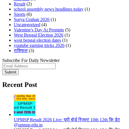
Result
(2)
school assembly news headlines today
(1)
Sports
(6)
Surya Grahan 2026
(1)
Uncategorized
(4)
Valentine's Day Ai Prompts
(5)
West Bengal Election 2026
(1)
west bengal election dates
(1)
youtube earning tricks 2026
(1)
राशिफल
(3)
Subscribe For Daily Newsletter
Submit
Recent Post
UPMSP Result 2026 Live: यूपी बोर्ड रिजल्ट 10th 12th कि डेट
@upmsp.edu.in