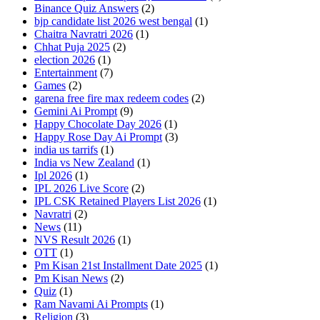
Binance Quiz Answers
(2)
bjp candidate list 2026 west bengal
(1)
Chaitra Navratri 2026
(1)
Chhat Puja 2025
(2)
election 2026
(1)
Entertainment
(7)
Games
(2)
garena free fire max redeem codes
(2)
Gemini Ai Prompt
(9)
Happy Chocolate Day 2026
(1)
Happy Rose Day Ai Prompt
(3)
india us tarrifs
(1)
India vs New Zealand
(1)
Ipl 2026
(1)
IPL 2026 Live Score
(2)
IPL CSK Retained Players List 2026
(1)
Navratri
(2)
News
(11)
NVS Result 2026
(1)
OTT
(1)
Pm Kisan 21st Installment Date 2025
(1)
Pm Kisan News
(2)
Quiz
(1)
Ram Navami Ai Prompts
(1)
Religion
(3)