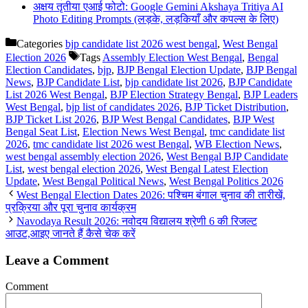
अक्षय तृतीया एआई फोटो: Google Gemini Akshaya Tritiya AI
Photo Editing Prompts (लड़के, लड़कियाँ और कपल्स के लिए)
Categories
bjp candidate list 2026 west bengal
,
West Bengal
Election 2026
Tags
Assembly Election West Bengal
,
Bengal
Election Candidates
,
bjp
,
BJP Bengal Election Update
,
BJP Bengal
News
,
BJP Candidate List
,
bjp candidate list 2026
,
BJP Candidate
List 2026 West Bengal
,
BJP Election Strategy Bengal
,
BJP Leaders
West Bengal
,
bjp list of candidates 2026
,
BJP Ticket Distribution
,
BJP Ticket List 2026
,
BJP West Bengal Candidates
,
BJP West
Bengal Seat List
,
Election News West Bengal
,
tmc candidate list
2026
,
tmc candidate list 2026 west Bengal
,
WB Election News
,
west bengal assembly election 2026
,
West Bengal BJP Candidate
List
,
west bengal election 2026
,
West Bengal Latest Election
Update
,
West Bengal Political News
,
West Bengal Politics 2026
West Bengal Election Dates 2026: पश्चिम बंगाल चुनाव की तारीखें,
प्रक्रिया और पूरा चुनाव कार्यक्रम
Navodaya Result 2026: नवोदय विद्यालय श्रेणी 6 की रिजल्ट
आउट,आइए जानते हैं कैसे चेक करें
Leave a Comment
Comment